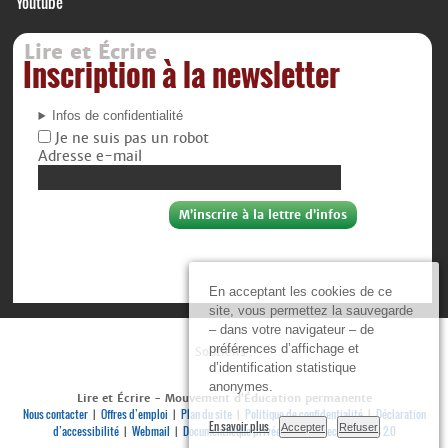
Youtube
Lire et Écrire
Inscription à la newsletter
Infos de confidentialité
Je ne suis pas un robot
Adresse e-mail
En acceptant les cookies de ce
site, vous permettez la sauvegarde
– dans votre navigateur – de
préférences d’affichage et
Soutiens :
d’identification statistique
anonymes.
Lire et Écrire - Mouvement d’Éducation permanente
Nous contacter
Offres d’emploi
Plan du site
Politique de confidentialité
Déclaration
|
|
|
|
En savoir plus
Accepter
Refuser
d’accessibilité
Webmail
Documenthèque privée
Se connecter
RSS 2.0
|
|
|
|