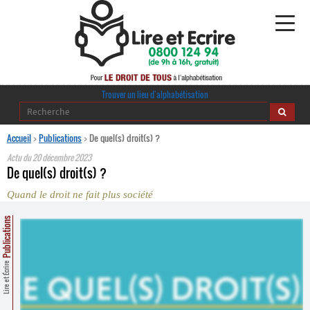
Alphabétisation
Trouver un lieu d’alphabétisation
Agir pour l’alpha
Accueil
>
Publications
>
De quel(s) droit(s) ?
Actu du
20 décembre 2023
Publications
De quel(s) droit(s) ?
Quand le droit ne fait plus société
journaldelalpha.be
Publications
Regards croisés
Ressources pédagogiques
Lire et Écrire
Espace presse