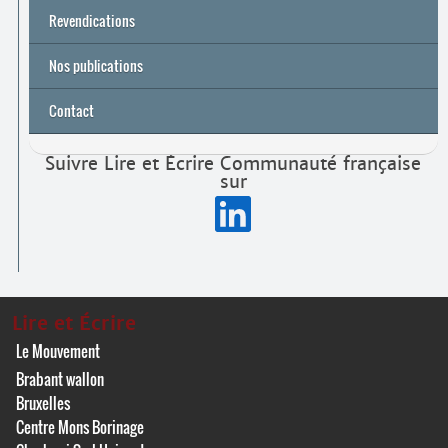
Archives
Université de printemps 2026
Revendications
Nos publications
Contact
Suivre Lire et Écrire Communauté française
sur
Lire et Écrire
Le Mouvement
Brabant wallon
Bruxelles
Centre Mons Borinage