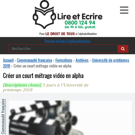
Alphabétisation
Trouver un lieu d’alphabétisation
Agir pour l’alpha
Accueil
>
Communauté française
>
Formations
>
Archives
>
Université de printemps
2018
>
Créer un court métrage vidéo en alpha
Publications
Créer un court métrage vidéo en alpha
[Inscriptions closes]
3 jours à l’Université de
journaldelalpha.be
printemps 2018
Regards croisés
ommunauté française
Ressources pédagogiques
Espace presse