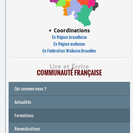
+ Coordinations
En Région bruxelloise
En Région wallonne
En Fédération Wallonie-Bruxelles
Lire et Écrire
COMMUNAUTÉ FRANÇAISE
Qui sommes-nous ?
Actualités
Formations
Archives
Université de printemps 2026
Revendications