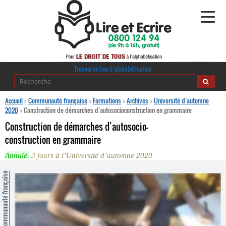
Alphabétisation
Trouver un lieu d’alphabétisation
Agir pour l’alpha
Accueil
>
Communauté française
>
Formations
>
Archives
>
Université d’automne
2020
>
Construction de démarches d’auto­socio­construction en grammaire
Publications
Construction de démarches d’auto­socio­
construction en grammaire
journaldelalpha.be
Annulé.
3 jours à l’Université d’automne 2020
Regards croisés
Ressources pédagogiques
ommunauté française
Espace presse