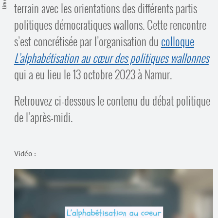
Contacts
terrain avec les orientations des différents partis
·
Comprendre et parler
politiques démocratiques wallons. Cette rencontre
Trouver un lieu d’alphabétisation
s’est concrétisée par l’organisation du
colloque
Bienvenue en Belgique
L’alphabétisation au cœur des politiques wallonnes
qui a eu lieu le 13 octobre 2023 à Namur.
Retrouvez ci-dessous le contenu du débat politique
de l’après-midi.
Vidéo :