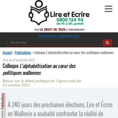
Alphabétisation
Trouver un lieu d’alphabétisation
Agir pour l’alpha
Accueil
>
Publications
>
Colloque L’alphabétisation au cœur des politiques wallonnes
Actu du
21 novembre 2023
Publications
Colloque
L’alphabétisation au cœur des
politiques wallonnes
journaldelalpha.be
Retour sur le débat politique de l’après-midi du
13 octobre 2023
Regards croisés
Ressources pédagogiques
Publications
À 240 jours des prochaines élections, Lire et Écrire
Espace presse
en Wallonie a souhaité confronter la réalité de
Lire et Écrire