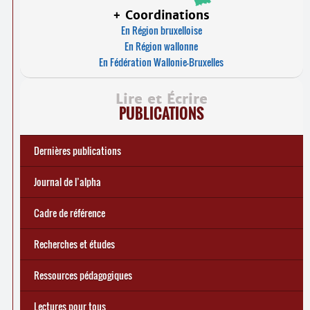
+ Coordinations
En Région bruxelloise
En Région wallonne
En Fédération Wallonie-Bruxelles
Lire et Écrire
PUBLICATIONS
Dernières publications
e
Réforme des allocations de chômage : premiers bilans
Statistiques 2025 sur les apprenant
... Tous les articles
·
es à Lire et Écrire
🎬 L’alpha populaire : c’est quoi ?
Journal de l’alpha 241 (2
trimestre 2026) : Militer pour
Journal de l’alpha
d’une exclusion annoncée
écrire demain
Cadre de référence
Recherches et études
Ressources pédagogiques
Lectures pour tous