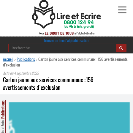
Alphabétisation
Trouver un lieu d’alphabétisation
Agir pour l’alpha
Accueil
>
Publications
>
Carton jaune aux services communaux : 156 avertissements
d’exclusion
Publications
Actu du
4 septembre 2025
Carton jaune aux services communaux : 156
journaldelalpha.be
avertissements d’exclusion
Regards croisés
Ressources pédagogiques
Publications
Espace presse
Lire et Écrire