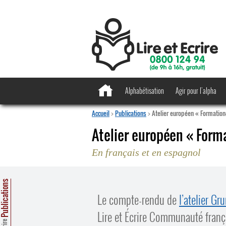
Alphabétisation
Agir pour l’alpha
Accueil
>
Publications
>
Atelier européen « Formation
Atelier européen « Form
En français et en espagnol
ublications
Le compte-rendu de
l’atelier Gr
Lire et Écrire Communauté françai