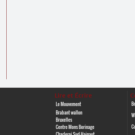
Lire et Écrire
C
Br
Le Mouvement
Brabant wallon
W
Bruxelles
C
Centre Mons Borinage
Charleroi Sud-Hainaut