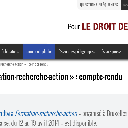
QUESTIONS FRÉQUENTES
Publications
journaldelalpha.be
Ressources pédagogiques
Espace presse
-recherche-action » : compte-rendu
ation-recherche-action » : compte-rendu
Regards croisés
Comprendre et parler
Bienvenue en Belgique
undtvig
Formation-recherche-action
– organisé à Bruxelles
·
se, du 12 au 19 avril 2014 – est disponible.