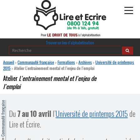
Alphabétisation
Trouver un lieu d’alphabétisation
Agir pour l’alpha
Accueil
>
Communauté française
>
Formations
>
Archives
>
Université de printemps
2015
>
Atelier L’entrainement mental et l’enjeu de l’emploi
Publications
Atelier
L’entrainement mental et l’enjeu de
l’emploi
journaldelalpha.be
Regards croisés
ommunauté française
Ressources pédagogiques
Du
7 au 10 avril
l’
Université de printemps 2015
de
Lire et Écrire.
Espace presse