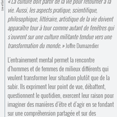
La culture doit partir de la vie pour retourner à la
Contacts
Lire et Écrire
·
vie. Aussi, les aspects pratique, scientifique,
Comprendre et parler
Trouver un lieu d’alphabétisation
philosophique, littéraire, artistique de la vie doivent
Bienvenue en Belgique
apparaître tour à tour comme autant de fenêtres qui
s’ouvrent sur une culture militante tendue vers une
transformation du monde.
Joffre Dumazedier
L’entrainement mental permet la rencontre
d’hommes et de femmes de milieux différents qui
veulent transformer leur situation plutôt que de la
subir. Ils expriment leur point de vue, débattent,
questionnent le quotidien, exercent leur raison pour
imaginer des manières d’être et d’agir en se fondant
sur une compréhension partagée et sur des