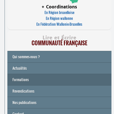
+ Coordinations
En Région bruxelloise
En Région wallonne
En Fédération Wallonie-Bruxelles
Lire et Écrire
COMMUNAUTÉ FRANÇAISE
Qui sommes-nous ?
Actualités
Formations
Archives
Université de printemps 2026
Revendications
Nos publications
Contact