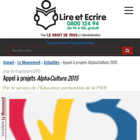
Alphabétisation
Trouver un lieu d’alphabétisation
Agir pour l’alpha
Accueil
>
Le Mouvement
>
Actualités
>
Appel à projets Alpha-Culture 2015
Actu du
4 septembre 2015
Publications
Appel à projets
Alpha-Culture 2015
Par le service de l’Éducation permanente de la FWB
journaldelalpha.be
Le Mouvement
Regards croisés
Ressources pédagogiques
Espace presse
Lire et Écrire