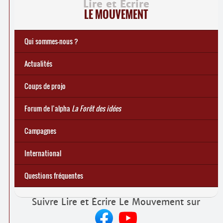
Lire et Écrire
LE MOUVEMENT
Qui sommes-nous ?
Notre histoire
Le mouvement Lire et Écrire
Charte de Lire et Écrire
Actions de recherches et études
Actions de formations de formateurs
... Tous les articles
Actualités
Coups de projo
Forum de l’alpha
La Forêt des idées
Campagnes
Journée de l’alpha 2025 :
Journée de l’alpha 2024 : campagne
Journée de l’alpha 2023 : campagne
Journée de l’alpha 2022 : campagne « Les oubliés du
Journée de l’alpha 2021 : campagne « Les oubliés du
... Toutes les rubriques
ABC les préjugés
Numérique, mon
Votons pour une
International
commune comme ça !
amour !
numérique »
numérique »
Projet PASS : Pratiques et politiques d’alphabétisation
Questions fréquentes
Suivre Lire et Écrire Le Mouvement sur