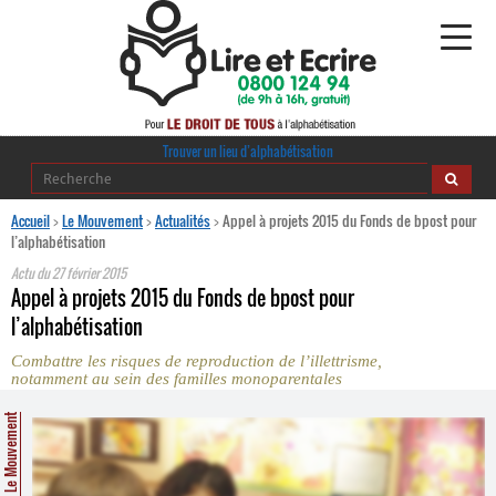
Alphabétisation
Trouver un lieu d’alphabétisation
Agir pour l’alpha
Accueil
>
Le Mouvement
>
Actualités
>
Appel à projets 2015 du Fonds de bpost pour
l’alphabétisation
Publications
Actu du
27 février 2015
Appel à projets 2015 du Fonds de bpost pour
journaldelalpha.be
l’alphabétisation
Combattre les risques de reproduction de l’illettrisme,
Regards croisés
notamment au sein des familles monoparentales
Ressources pédagogiques
Le Mouvement
Espace presse