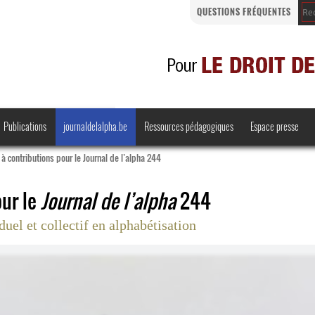
QUESTIONS FRÉQUENTES
Publications
journaldelalpha.be
Ressources pédagogiques
Espace presse
à contributions pour le Journal de l’alpha 244
our le
Journal de l’alpha
244
duel et collectif en alphabétisation
Regards croisés
Comprendre et parler
Bienvenue en Belgique
·