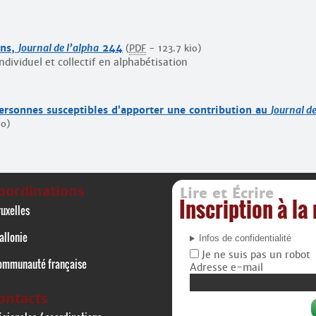
ons,
Journal de l’alpha
244
(
PDF
-
123.7 kio
)
ndividuel et collectif en alphabétisation
ersonnes susceptibles d’apporter une contribution au
Journal d
io
)
oordinations
Lire et Écrire
Inscription à la
uxelles
allonie
Infos de confidentialité
Je ne suis pas un robot
ommunauté française
Adresse e-mail
ontacts