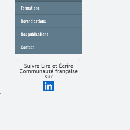
Formations
Archives
Université de printemps 2026
Revendications
Nos publications
Contact
Suivre Lire et Écrire
Communauté française
sur
s