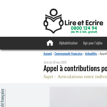
Alphabétisation
Agir pour l’alpha
Accueil
>
Communauté française
>
Actualités
>
Appel 
Actu du
26 mai 2026
Appel à contributions p
Sujet :
Articulations entre indivi
mmunauté française