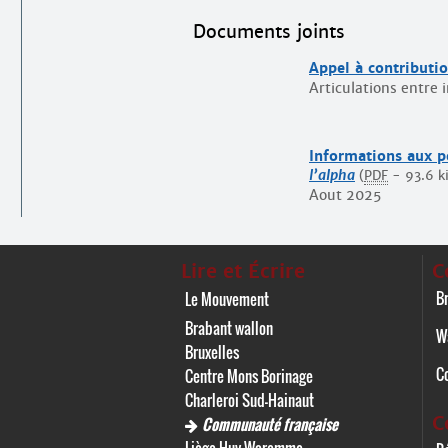
Documents joints
Appel à contributi
Articulations entre i
Informations aux p
l’alpha
(
PDF
-
93.6 k
Aout 2025
Lire et Écrire
C
Br
Le Mouvement
Brabant wallon
W
Bruxelles
C
Centre Mons Borinage
Charleroi Sud-Hainaut
C
Communauté française
Liège Huy Waremme