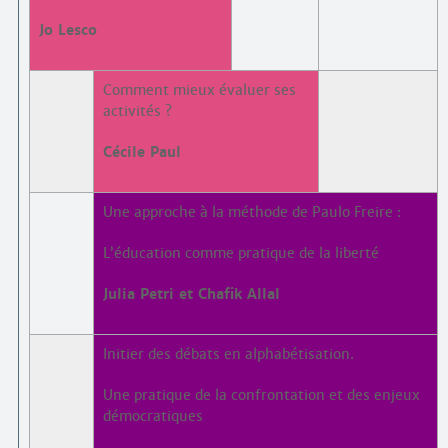
Jo Lesco
Comment mieux évaluer ses
activités ?
Cécile Paul
Une approche à la méthode de Paulo Freire :
L’éducation comme pratique de la liberté
Julia Petri et Chafik Allal
Initier des débats en alphabétisation.
Une pratique de la confrontation et des enjeux
démocratiques