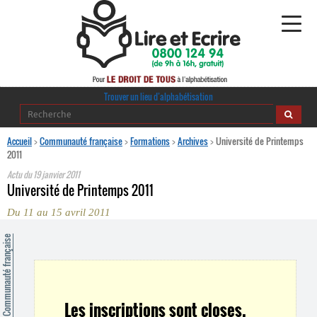
Alphabétisation
Trouver un lieu d’alphabétisation
Agir pour l’alpha
Accueil
>
Communauté française
>
Formations
>
Archives
>
Université de Printemps
2011
Publications
Actu du
19 janvier 2011
Université de Printemps 2011
journaldelalpha.be
Du 11 au 15 avril 2011
Regards croisés
ommunauté française
Ressources pédagogiques
Espace presse
Les inscriptions sont closes.