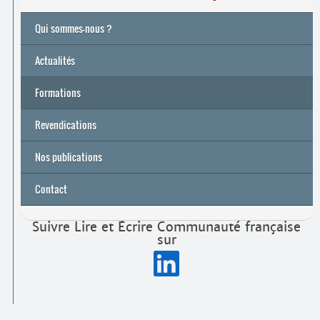
Qui sommes-nous ?
Actualités
Formations
Archives
Université de printemps 2026
Revendications
Nos publications
Contact
Suivre Lire et Écrire Communauté française
sur