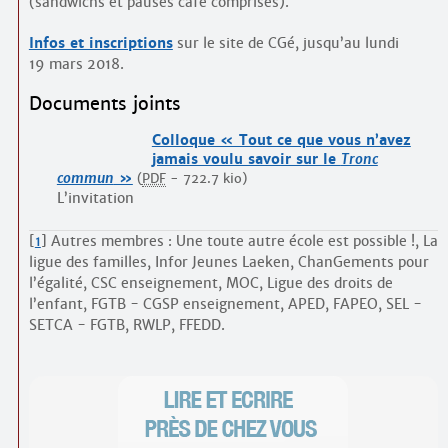
(sandwichs et pauses café comprises).
Infos et inscriptions
sur le site de CGé, jusqu’au lundi
19 mars 2018.
Documents joints
Colloque « Tout ce que vous n’avez
jamais voulu savoir sur le
Tronc
commun
»
(
PDF
-
722.7 kio
)
L’invitation
[
1
]
Autres membres : Une toute autre école est possible !, La
ligue des familles, Infor Jeunes Laeken, ChanGements pour
l’égalité, CSC enseignement, MOC, Ligue des droits de
l’enfant, FGTB - CGSP enseignement, APED, FAPEO, SEL -
SETCA - FGTB, RWLP, FFEDD.