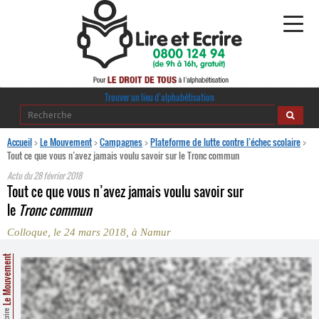
Alphabétisation
Trouver un lieu d’alphabétisation
Agir pour l’alpha
Accueil
>
Le Mouvement
>
Campagnes
>
Plateforme de lutte contre l’échec scolaire
>
Tout ce que vous n’avez jamais voulu savoir sur le Tronc commun
Publications
Actu du
28 février 2018
Tout ce que vous n’avez jamais voulu savoir sur
journaldelalpha.be
le
Tronc commun
Colloque, le 24 mars 2018, à Namur
Regards croisés
Ressources pédagogiques
Le Mouvement
Espace presse