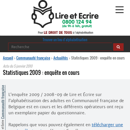
Alphabétisation
Trouver un lieu d’alphabétisation
Agir pour l’alpha
Accueil
>
Communauté française
>
Actualités
>
Statistiques 2009 : enquête en cours
Actu du
5 janvier 2010
Publications
Statistiques 2009 : enquête en cours
journaldelalpha.be
ommunauté française
L’enquête 2009 / 2008-09 de Lire et Écrire sur
Regards croisés
Ressources pédagogiques
l’alphabétisation des adultes en Communauté française de
Belgique est en cours et les différents opérateurs ont reçu
un exemplaire papier du questionnaire.
Espace presse
Lire et Écrire
Rappelons que vous pouvez également en
télécharger une