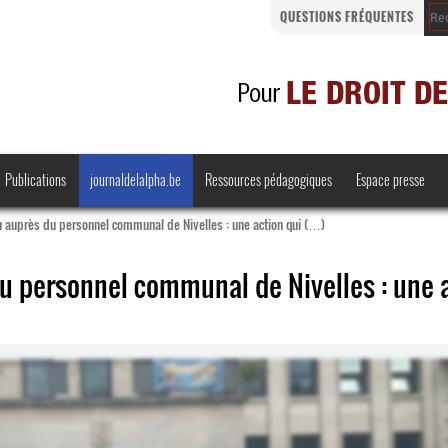
QUESTIONS FRÉQUENTES
Publications
journaldelalpha.be
Ressources pédagogiques
Espace presse
n auprès du personnel communal de Nivelles : une action qui (…)
du personnel communal de Nivelles : une 
Regards croisés
Comprendre et parler
Bienvenue en Belgique
·