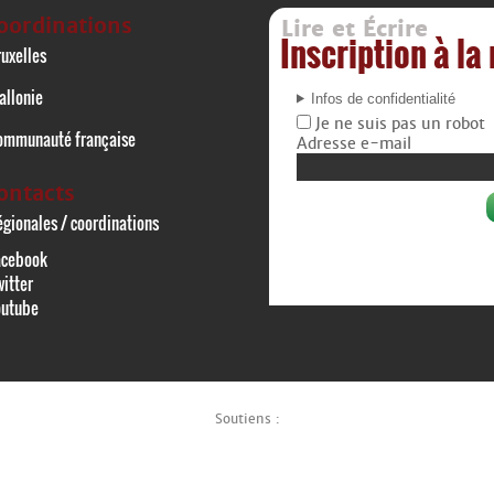
oordinations
Lire et Écrire
Inscription à la
uxelles
allonie
Infos de confidentialité
Je ne suis pas un robot
ommunauté française
Adresse e-mail
ontacts
gionales / coordinations
acebook
itter
outube
Soutiens :