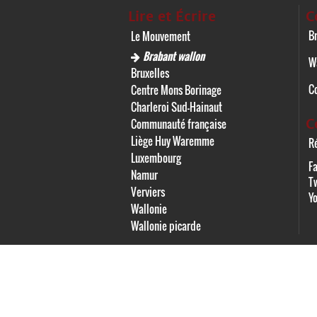
Lire et Écrire
C
Br
Le Mouvement
Brabant wallon
W
Bruxelles
C
Centre Mons Borinage
Charleroi Sud-Hainaut
C
Communauté française
Liège Huy Waremme
Ré
Luxembourg
F
Namur
Tw
Verviers
Y
Wallonie
Wallonie picarde