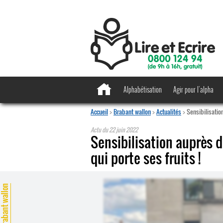
Alphabétisation
Agir pour l’alpha
Accueil
>
Brabant wallon
>
Actualités
>
Sensibilisatio
Actu du
22 juin 2022
Sensibilisation auprès 
qui porte ses fruits !
rabant wallon