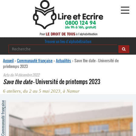
Alphabétisation
Trouver un lieu d’alphabétisation
Agir pour l’alpha
Accueil
>
Communauté française
>
Actualités
>
Save the date – Université de
printemps 2023
Publications
Actu du
14 décembre 2022
Save the date
– Université de printemps 2023
journaldelalpha.be
6 ateliers, du 2 au 5 mai 2023, à Namur
Regards croisés
ommunauté française
Ressources pédagogiques
Espace presse