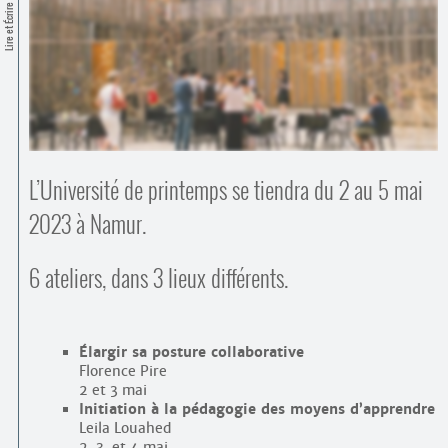
Contacts
Lire et Écrire
·
Comprendre et parler
Trouver un lieu d’alphabétisation
Bienvenue en Belgique
L’Université de printemps se tiendra du 2 au 5 mai
2023 à Namur.
6 ateliers, dans 3 lieux différents.
Élargir sa posture collaborative
Florence Pire
2 et 3 mai
Initiation à la pédagogie des moyens d’apprendre
Leila Louahed
2, 3, et 4 mai