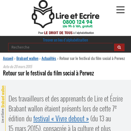
Alphabétisation
Trouver un lieu d’alphabétisation
Agir pour l’alpha
Accueil
>
Brabant wallon
>
Actualités
>
Retour sur le festival du film social à Perwez
Actu du
20 mars 2015
Publications
Retour sur le festival du film social à Perwez
journaldelalpha.be
Brabant wallon
Des travailleurs et des apprenants de Lire et Écrire
Regards croisés
Ressources pédagogiques
e
Brabant wallon étaient présents lors de cette 7
Lire et Écrire
Espace presse
édition du
festival « Vivre debout »
(du 13 au
15 mars 2015), consacrée à la culture et plus