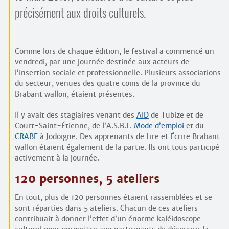
Contacts
précisément aux droits culturels.
·
Comprendre et parler
Trouver un lieu d’alphabétisation
Bienvenue en Belgique
Comme lors de chaque édition, le festival a commencé un
vendredi, par une journée destinée aux acteurs de
l’insertion sociale et professionnelle. Plusieurs associations
du secteur, venues des quatre coins de la province du
Brabant wallon, étaient présentes.
Il y avait des stagiaires venant des
AID
de Tubize et de
Court-Saint-Étienne, de l’A.S.B.L.
Mode d’emploi
et du
CRABE
à Jodoigne. Des apprenants de Lire et Écrire Brabant
wallon étaient également de la partie. Ils ont tous participé
activement à la journée.
120 personnes, 5 ateliers
En tout, plus de 120 personnes étaient rassemblées et se
sont réparties dans 5 ateliers. Chacun de ces ateliers
contribuait à donner l’effet d’un énorme kaléidoscope