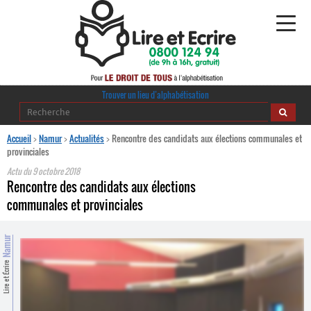
Alphabétisation
Trouver un lieu d’alphabétisation
Agir pour l’alpha
Accueil
>
Namur
>
Actualités
>
Rencontre des candidats aux élections communales et
provinciales
Publications
Actu du
9 octobre 2018
Rencontre des candidats aux élections
journaldelalpha.be
communales et provinciales
Regards croisés
Ressources pédagogiques
Namur
Lire et Écrire
Espace presse