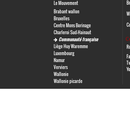
Br
Le Mouvement
Brabant wallon
W
Bruxelles
C
Centre Mons Borinage
Charleroi Sud-Hainaut
C
Communauté française
Liège Huy Waremme
Ré
Luxembourg
F
Namur
Tw
Verviers
Y
Wallonie
Wallonie picarde