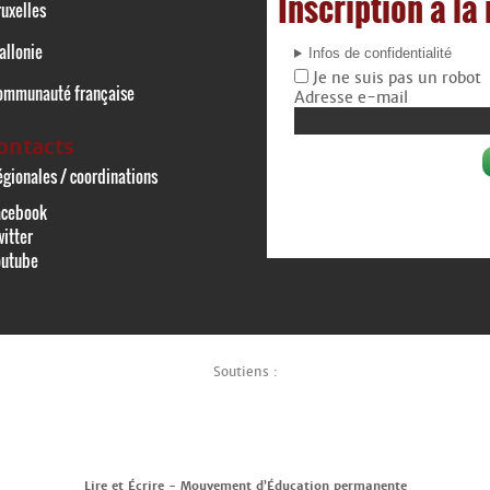
Inscription à la
uxelles
allonie
Infos de confidentialité
Je ne suis pas un robot
ommunauté française
Adresse e-mail
ontacts
gionales / coordinations
acebook
itter
outube
Soutiens :
Lire et Écrire - Mouvement d’Éducation permanente