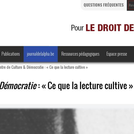
QUESTIONS FRÉQUENTES
Publications
journaldelalpha.be
Ressources pédagogiques
Espace presse
tre de Culture & Démocratie : « Ce que la lecture cultive »
 Démocratie
: « Ce que la lecture cultive »
Regards croisés
Comprendre et parler
Bienvenue en Belgique
·