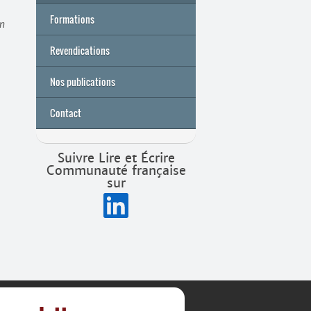
Formations
un
Archives
Université de printemps 2026
Revendications
Nos publications
Contact
Suivre Lire et Écrire
Communauté française
sur