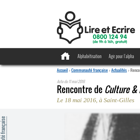
Alphabétisation
Agir pour l’alpha
Accueil
>
Communauté française
>
Actualités
>
Rencon
Actu du
11 mai 2016
Rencontre de
Culture &
Le 18 mai 2016, à Saint-Gilles
mmunauté française