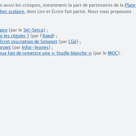
ui aussi les critiques, notamment la part de partenaires de la
Plate
hec scolaire
, dont Lire et Écrire fait partie. Nous vous proposons
pire
(par le
Sel-Setca
) ;
t les réguler ?
(par l’
Aped
) ;
écret inscription de Simonet
(par
CGé
) ;
projet
(par
Infor-Jeunes
) ;
eux fait de remettre une « feuille blanche »
(par le
MOC
).