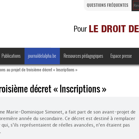
QUESTIONS FRÉQUENTES
Publications
journaldelalpha.be
Ressources pédagogiques
Espace presse
ons au projet de troisième décret « Inscriptions »
roisième décret « Inscriptions »
Regards croisés
Comprendre et parler
me Marie-Dominique Simonet, a fait part de son avant-projet de
Bienvenue en Belgique
 première année du secondaire. Ce décret est destiné à remplacer
e
qui, s’ils représentaient de réelles avancées, n’en étaient pas
·
.