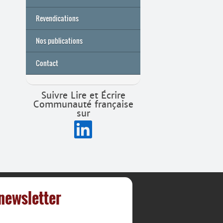
Archives
Université de printemps 2026
Revendications
Nos publications
Contact
Suivre Lire et Écrire
Communauté française
sur
 newsletter