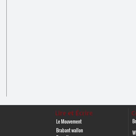
Lire et Écrire
C
Br
Le Mouvement
Brabant wallon
W