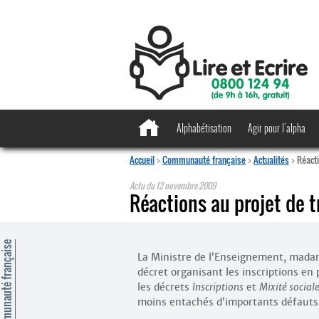
Alphabétisation
Agir pour l’alpha
Accueil
>
Communauté française
>
Actualités
>
Réacti
Actu du
12 novembre 2009
Réactions au projet de t
mmunauté française
La Ministre de l’Enseignement, mada
décret organisant les inscriptions en
les décrets
Inscriptions
et
Mixité social
moins entachés d’importants défauts