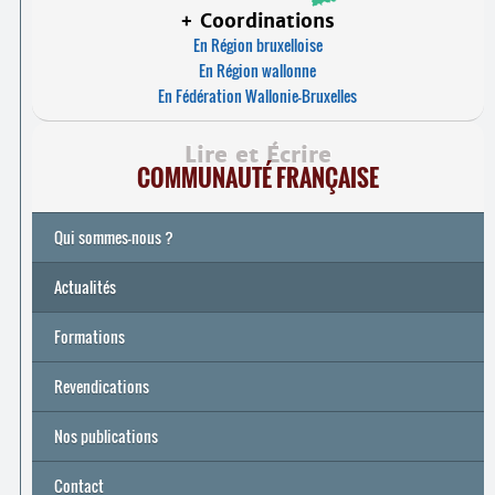
+ Coordinations
En Région bruxelloise
En Région wallonne
En Fédération Wallonie-Bruxelles
Lire et Écrire
COMMUNAUTÉ FRANÇAISE
Qui sommes-nous ?
Actualités
Formations
Archives
Université de printemps 2026
Revendications
Nos publications
Contact