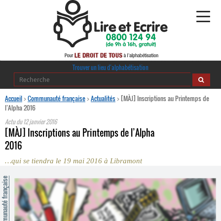
Alphabétisation
Trouver un lieu d’alphabétisation
Agir pour l’alpha
Accueil
>
Communauté française
>
Actualités
>
[MÀJ] Inscriptions au Printemps de
l’Alpha 2016
Publications
Actu du
12 janvier 2016
[MÀJ] Inscriptions au Printemps de l’Alpha
journaldelalpha.be
2016
…qui se tiendra le 19 mai 2016 à Libramont
Regards croisés
Ressources pédagogiques
ommunauté française
Espace presse