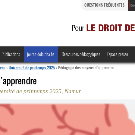
QUESTIONS FRÉQUENTES
Publications
journaldelalpha.be
Ressources pédagogiques
Espace presse
ives
>
Université de printemps 2025
>
Pédagogie des moyens d’apprendre
d’apprendre
versité de printemps 2025, Namur
Regards croisés
Comprendre et parler
Bienvenue en Belgique
·