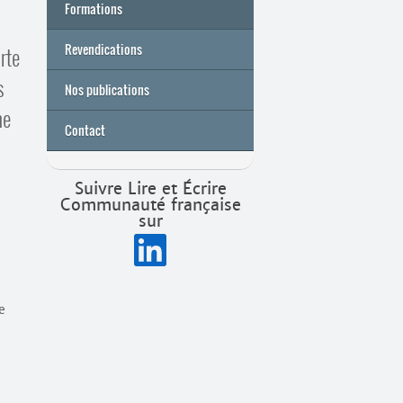
Formations
Archives
Université de printemps 2026
Revendications
rte
s
Nos publications
me
Contact
Suivre Lire et Écrire
Communauté française
sur
e