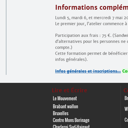
Informations complém
Lundi 5, mardi 6, et mercredi 7 mai 
Le premier jour, l’atelier commence à
Participation aux frais : 75 €. (Sand
d’alternatives pour les personnes ne 
compte.)
Cette formation permet de bénéficier 
infos générales).
Infos générales et inscriptions…
Co
Lire et Écrire
C
Br
Le Mouvement
Brabant wallon
W
Bruxelles
C
Centre Mons Borinage
Charleroi Sud-Hainaut