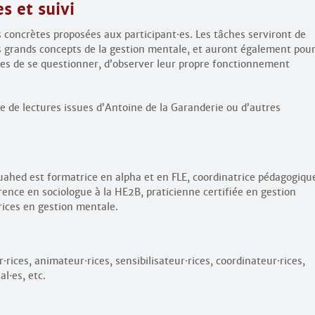
 et suivi
s concrètes proposées aux participant
·
es. Les tâches serviront de
es grands concepts de la gestion mentale, et auront également pou
es de se questionner, d’observer leur propre fonctionnement
 de lectures issues d’Antoine de la Garanderie ou d’autres
uahed est formatrice en alpha et en FLE, coordinatrice pédagogiqu
ence en sociologue à la HE2B, praticienne certifiée en gestion
rices en gestion mentale.
r
·
rices, animateur
·
rices, sensibilisateur
·
rices, coordinateur
·
rices,
ial
·
es, etc.