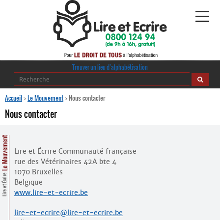
Alphabétisation
Trouver un lieu d’alphabétisation
Agir pour l’alpha
Accueil
>
Le Mouvement
>
Nous contacter
Nous contacter
Publications
Le Mouvement
journaldelalpha.be
Lire et Écrire Communauté française
rue des Vétérinaires 42A bte 4
Regards croisés
Ressources pédagogiques
1070 Bruxelles
Lire et Écrire
Belgique
www.lire-et-ecrire.be
Espace presse
lire-et-ecrire@lire-et-ecrire.be