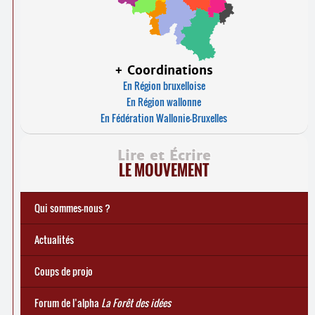
+ Coordinations
En Région bruxelloise
En Région wallonne
En Fédération Wallonie-Bruxelles
Lire et Écrire
LE MOUVEMENT
Qui sommes-nous ?
Notre histoire
Le mouvement Lire et Écrire
Charte de Lire et Écrire
Actions de recherches et études
Actions de formations de formateurs
... Tous les articles
Actualités
Coups de projo
Forum de l’alpha
La Forêt des idées