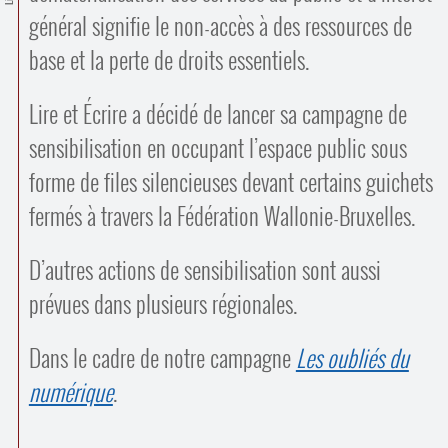
Contacts
général signifie le non-accès à des ressources de
·
Comprendre et parler
base et la perte de droits essentiels.
Trouver un lieu d’alphabétisation
Bienvenue en Belgique
Lire et Écrire a décidé de lancer sa campagne de
sensibilisation en occupant l’espace public sous
forme de files silencieuses devant certains guichets
fermés à travers la Fédération Wallonie-Bruxelles.
D’autres actions de sensibilisation sont aussi
prévues dans plusieurs régionales.
Dans le cadre de notre campagne
Les oubliés du
numérique
.