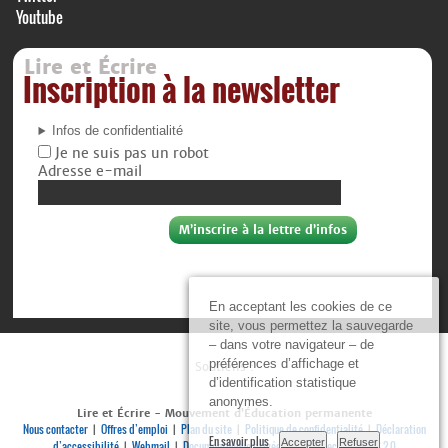
Youtube
Lire et Écrire
Inscription à la newsletter
Infos de confidentialité
Je ne suis pas un robot
Adresse e-mail
En acceptant les cookies de ce
site, vous permettez la sauvegarde
– dans votre navigateur – de
préférences d’affichage et
Soutiens :
d’identification statistique
anonymes.
Lire et Écrire - Mouvement d’Éducation permanente
Nous contacter
Offres d’emploi
Plan du site
Politique de confidentialité
Déclaration
|
|
|
|
En savoir plus
Accepter
Refuser
d’accessibilité
Webmail
Documenthèque privée
Se connecter
RSS 2.0
|
|
|
|