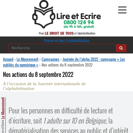
Alphabétisation
Trouver un lieu d’alphabétisation
Agir pour l’alpha
Accueil
>
Le Mouvement
>
Campagnes
>
Journée de l’alpha 2022 : campagne « Les
oubliés du numérique »
>
Nos actions du 8 septembre 2022
Publications
Nos actions du 8 septembre 2022
À l’occasion de la Journée internationale de
journaldelalpha.be
l’alphabétisation
Regards croisés
Le Mouvement
Ressources pédagogiques
Pour les personnes en difficulté de lecture et
Espace presse
d’écriture, soit
1 adulte sur 10 en Belgique
, la
Lire et Écrire
dématérialisation des services au public et d’intérêt