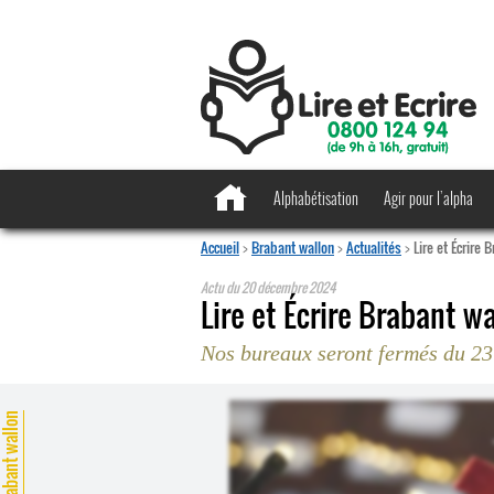
Alphabétisation
Agir pour l’alpha
Accueil
>
Brabant wallon
>
Actualités
>
Lire et Écrire
Actu du
20 décembre 2024
Lire et Écrire Brabant w
Nos bureaux seront fermés du 23
rabant wallon