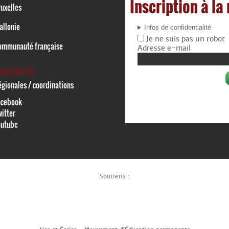
Inscription à la
uxelles
allonie
Infos de confidentialité
Je ne suis pas un robot
ommunauté française
Adresse e-mail
ontacts
gionales / coordinations
acebook
itter
outube
Soutiens :