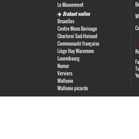
Br
Le Mouvement
Brabant wallon
W
Bruxelles
C
Centre Mons Borinage
Charleroi Sud-Hainaut
C
Communauté française
Liège Huy Waremme
Ré
Luxembourg
F
Namur
Tw
Verviers
Y
Wallonie
Wallonie picarde