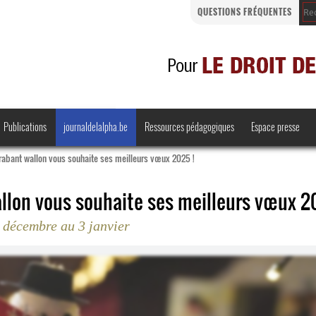
QUESTIONS FRÉQUENTES
Publications
journaldelalpha.be
Ressources pédagogiques
Espace presse
 Brabant wallon vous souhaite ses meilleurs vœux 2025 !
allon vous souhaite ses meilleurs vœux 2
 décembre au 3 janvier
Regards croisés
Comprendre et parler
Bienvenue en Belgique
·