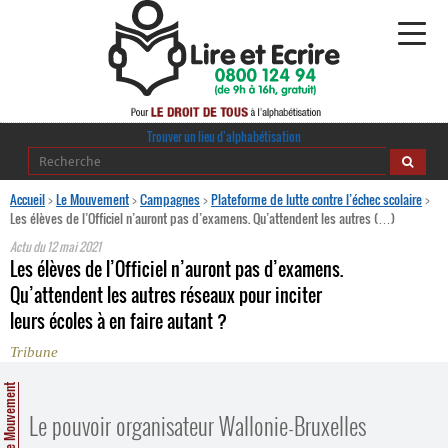
Alphabétisation
Trouver un lieu d’alphabétisation
Agir pour l’alpha
Accueil
>
Le Mouvement
>
Campagnes
>
Plateforme de lutte contre l’échec scolaire
>
Les élèves de l’Officiel n’auront pas d’examens. Qu’attendent les autres (…)
Publications
Actu du
12 mai 2021
Les élèves de l’Officiel n’auront pas d’examens.
journaldelalpha.be
Qu’attendent les autres réseaux pour inciter
leurs écoles à en faire autant ?
Regards croisés
Ressources pédagogiques
Tribune
Le Mouvement
Espace presse
Le pouvoir organisateur Wallonie-Bruxelles