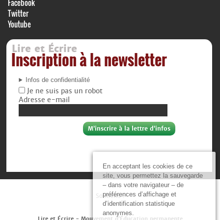
Facebook
Twitter
Youtube
Lire et Écrire
Inscription à la newsletter
Infos de confidentialité
Je ne suis pas un robot
Adresse e-mail
En acceptant les cookies de ce
site, vous permettez la sauvegarde
– dans votre navigateur – de
préférences d’affichage et
Soutiens :
d’identification statistique
anonymes.
Lire et Écrire - Mouvement d’Éducation permanente