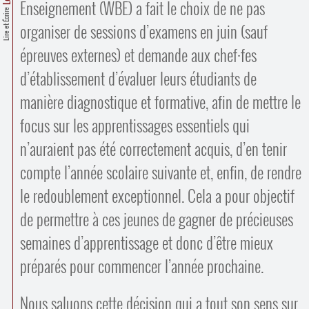
Contacts
Enseignement (WBE) a fait le choix de ne pas
Lire et Écrire
·
organiser de sessions d’examens en juin (sauf
Comprendre et parler
Trouver un lieu d’alphabétisation
épreuves externes) et demande aux chef
·
fes
Bienvenue en Belgique
d’établissement d’évaluer leurs étudiants de
manière diagnostique et formative, afin de mettre le
focus sur les apprentissages essentiels qui
n’auraient pas été correctement acquis, d’en tenir
compte l’année scolaire suivante et, enfin, de rendre
le redoublement exceptionnel. Cela a pour objectif
de permettre à ces jeunes de gagner de précieuses
semaines d’apprentissage et donc d’être mieux
préparés pour commencer l’année prochaine.
Nous saluons cette décision qui a tout son sens sur