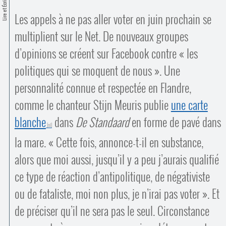
Contacts
Lire et Écrire
·
Les appels à ne pas aller voter en juin prochain se
Comprendre et parler
Trouver un lieu d’alphabétisation
multiplient sur le Net. De nouveaux groupes
Bienvenue en Belgique
d’opinions se créent sur Facebook contre « les
politiques qui se moquent de nous ». Une
personnalité connue et respectée en Flandre,
comme le chanteur Stijn Meuris publie
une carte
blanche
dans
De Standaard
en forme de pavé dans
la mare. « Cette fois, annonce-t-il en substance,
alors que moi aussi, jusqu’il y a peu j’aurais qualifié
ce type de réaction d’antipolitique, de négativiste
ou de fataliste, moi non plus, je n’irai pas voter ». Et
de préciser qu’il ne sera pas le seul. Circonstance