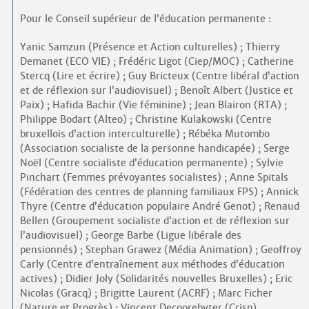
Pour le Conseil supérieur de l’éducation permanente :
Yanic Samzun (Présence et Action culturelles) ; Thierry
Demanet (ECO VIE) ; Frédéric Ligot (Ciep/MOC) ; Catherine
Stercq (Lire et écrire) ; Guy Bricteux (Centre libéral d’action
et de réflexion sur l’audiovisuel) ; Benoît Albert (Justice et
Paix) ; Hafida Bachir (Vie féminine) ; Jean Blairon (RTA) ;
Philippe Bodart (Alteo) ; Christine Kulakowski (Centre
bruxellois d’action interculturelle) ; Rébéka Mutombo
(Association socialiste de la personne handicapée) ; Serge
Noël (Centre socialiste d’éducation permanente) ; Sylvie
Pinchart (Femmes prévoyantes socialistes) ; Anne Spitals
(Fédération des centres de planning familiaux FPS) ; Annick
Thyre (Centre d’éducation populaire André Genot) ; Renaud
Bellen (Groupement socialiste d’action et de réflexion sur
l’audiovisuel) ; George Barbe (Ligue libérale des
pensionnés) ; Stephan Grawez (Média Animation) ; Geoffroy
Carly (Centre d’entraînement aux méthodes d’éducation
actives) ; Didier Joly (Solidarités nouvelles Bruxelles) ; Eric
Nicolas (Gracq) ; Brigitte Laurent (ACRF) ; Marc Ficher
(Nature et Progrès) ; Vincent Decoorebyter (Crisp).