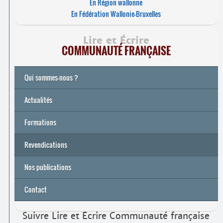
En Région wallonne
En Fédération Wallonie-Bruxelles
Lire et Écrire
COMMUNAUTÉ FRANÇAISE
Qui sommes-nous ?
Actualités
Formations
Archives
Université de printemps 2026
Revendications
Nos publications
Contact
Suivre Lire et Écrire Communauté française