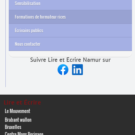
Sensibilisation
Formations de formateur
·
rices
Archives
Écrivains publics
Nous contacter
Suivre Lire et Écrire Namur sur
Lire et Écrire
Le Mouvement
Brabant wallon
Bruxelles
Centre Mons Borinage