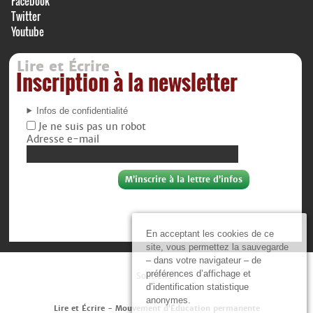
Facebook
Twitter
Youtube
Lire et Écrire
Inscription à la newsletter
Infos de confidentialité
Je ne suis pas un robot
Adresse e-mail
En acceptant les cookies de ce
site, vous permettez la sauvegarde
– dans votre navigateur – de
préférences d’affichage et
Soutiens :
d’identification statistique
anonymes.
Lire et Écrire - Mouvement d’Éducation permanente