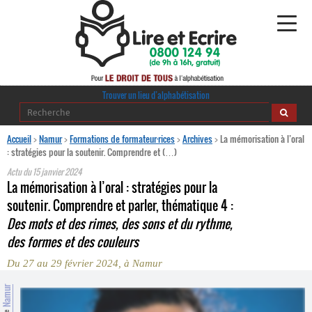
Alphabétisation
Trouver un lieu d’alphabétisation
Agir pour l’alpha
Accueil
>
Namur
>
Formations de formateur·rices
>
Archives
>
La mémorisation à l’oral
: stratégies pour la soutenir. Comprendre et (…)
Publications
Actu du
15 janvier 2024
La mémorisation à l’oral : stratégies pour la
journaldelalpha.be
soutenir. Comprendre et parler, thématique 4 :
Des mots et des rimes, des sons et du rythme,
Regards croisés
des formes et des couleurs
Ressources pédagogiques
Du 27 au 29 février 2024, à Namur
Espace presse
Namur