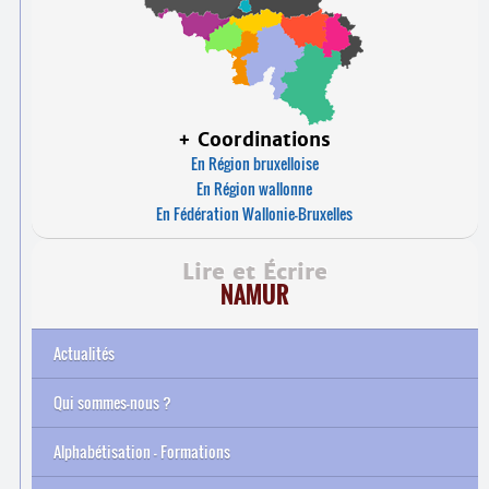
+ Coordinations
En Région bruxelloise
En Région wallonne
En Fédération Wallonie-Bruxelles
Lire et Écrire
NAMUR
Actualités
Qui sommes-nous ?
Alphabétisation – Formations