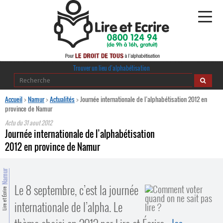
Alphabétisation
Trouver un lieu d’alphabétisation
Agir pour l’alpha
Accueil
>
Namur
>
Actualités
>
Journée internationale de l’alphabétisation 2012 en
province de Namur
Publications
Actu du
31 aout 2012
Journée internationale de l’alphabétisation
journaldelalpha.be
2012 en province de Namur
Regards croisés
Ressources pédagogiques
Namur
Le 8 septembre, c’est la journée
Lire et Écrire
Espace presse
internationale de l’alpha. Le