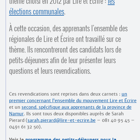
thème choisi en 2012 par Lire et Écrire :
les
Contacts
·
élections communales
.
Comprendre et parler
Trouver un lieu d’alphabétisation
À cette occasion, des apprenants l’ensemble des
Bienvenue en Belgique
régionales de Lire et Écrire ont travaillé sur ce
thème. Ils rencontreront des candidats lors de
petits-déjeuners afin de leur présenter leurs
questions et leurs revendications.
Ces revendications sont reprises dans deux carnets :
un
premier concernant l’ensemble du mouvement Lire et Écrire
et un
second, spécifique aux apprenants de la province de
Namur
. Ils sont tous deux disponibles auprès de Sarah
Pierard (
sarah.pierard@lire-et-ecrire.be
– 081 40 95 45 –
0491 61 32 50).
Voir le
programme des petits-déjeuners pour la