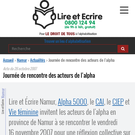
Alphabétisation
Trouver un lieu d’alphabétisation
Agir pour l’alpha
Accueil
>
Namur
>
Actualités
>
Journée de rencontre des acteurs de l’alpha
Actu du
26 octobre 2007
Publications
Journée de rencontre des acteurs de l’alpha
journaldelalpha.be
Namur
Lire et Écrire Namur,
Alpha 5000
, le
CAI
, le
CIEP
et
Regards croisés
Lire et Écrire
Ressources pédagogiques
Vie féminine
invitent les acteurs de l’alpha en
Espace presse
province de Namur à se rencontrer le vendredi
16 novembre 2007 pour une réflexion collective sur