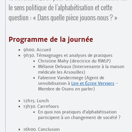
Contacts
le sens politique de l’alphabétisation et cette
·
Comprendre et parler
question : « Dans quelle pièce jouons-nous ? »
Trouver un lieu d’alphabétisation
Bienvenue en Belgique
Programme de la journée
9h00. Accueil
9h30. Témoignages et analyses de pratiques
Christine Mahy (directrice du RWLP)
Mélanie Delvaux (Intervenante à la maison
médicale les Arsouilles)
Fabienne Vandermiege (Agent de
sensibilisation à
Lire et Écrire Verviers
-
Membre de Osons en parler)
12h15. Lunch
13h30. Carrefours
En quoi nos pratiques d’alphabétisation
participent à un changement de société ?
16h00. Conclusion