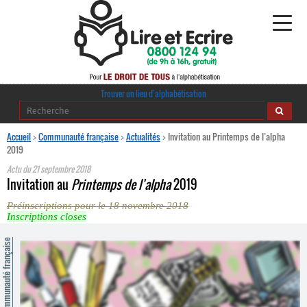
Alphabétisation
Trouver un lieu d’alphabétisation
Agir pour l’alpha
Accueil
>
Communauté française
>
Actualités
>
Invitation au Printemps de l’alpha
2019
Publications
Actu du
21 septembre 2018
Invitation au
Printemps de l’alpha
2019
journaldelalpha.be
Préinscriptions pour le 18 novembre 2018
Inscriptions closes
Regards croisés
Ressources pédagogiques
ommunauté française
Espace presse