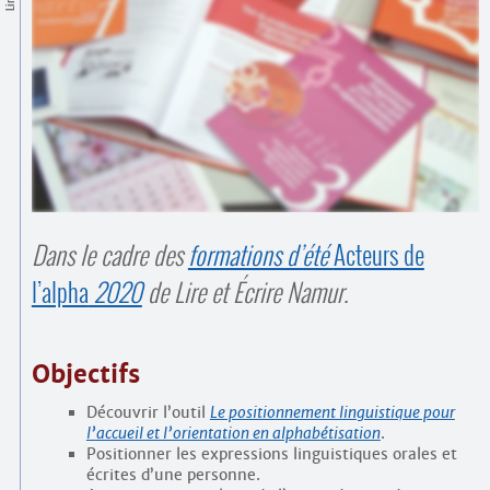
Contacts
·
Comprendre et parler
Trouver un lieu d’alphabétisation
Bienvenue en Belgique
Dans le cadre des
formations d’été
Acteurs de
l’alpha
2020
de Lire et Écrire Namur.
Objectifs
Découvrir l’outil
Le positionnement linguistique pour
l’accueil et l’orientation en alphabétisation
.
Positionner les expressions linguistiques orales et
écrites d’une personne.