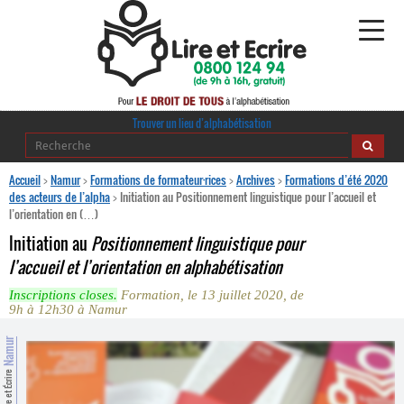
Alphabétisation
Trouver un lieu d’alphabétisation
Agir pour l’alpha
Accueil
>
Namur
>
Formations de formateur·rices
>
Archives
>
Formations d’été 2020
des acteurs de l’alpha
>
Initiation au Positionnement linguistique pour l’accueil et
l’orientation en (…)
Publications
Initiation au
Positionnement linguistique pour
journaldelalpha.be
l’accueil et l’orientation en alphabétisation
Inscriptions closes.
Formation, le 13 juillet 2020, de
Regards croisés
Ressources pédagogiques
9h à 12h30 à Namur
Namur
Espace presse
Lire et Écrire