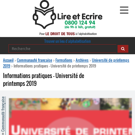
Alphabétisation
Trouver un lieu d’alphabétisation
Agir pour l’alpha
Accueil
>
Communauté française
>
Formations
>
Archives
>
Université de printemps
2019
>
Informations pratiques – Université de printemps 2019
Publications
Informations pratiques – Université de
printemps 2019
journaldelalpha.be
Regards croisés
ommunauté française
Ressources pédagogiques
Espace presse