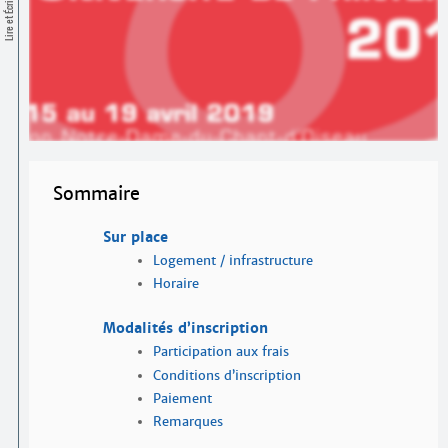
Contacts
Lire et Écrire
·
Comprendre et parler
Trouver un lieu d’alphabétisation
Bienvenue en Belgique
Sommaire
Sur place
Logement / infrastructure
Horaire
Modalités d’inscription
Participation aux frais
Conditions d’inscription
Paiement
Remarques