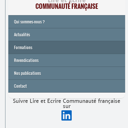
Lire et Écrire
COMMUNAUTÉ FRANÇAISE
Qui sommes-nous ?
Actualités
Formations
Archives
Université de printemps 2026
Revendications
Nos publications
Contact
Suivre Lire et Écrire Communauté française
sur