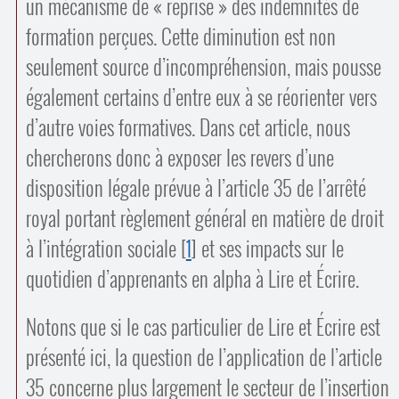
un mécanisme de « reprise » des indemnités de
Contacts
·
formation perçues. Cette diminution est non
Comprendre et parler
Trouver un lieu d’alphabétisation
seulement source d’incompréhension, mais pousse
Bienvenue en Belgique
également certains d’entre eux à se réorienter vers
d’autre voies formatives. Dans cet article, nous
chercherons donc à exposer les revers d’une
disposition légale prévue à l’article 35 de l’arrêté
royal portant règlement général en matière de droit
à l’intégration sociale
[
1
]
et ses impacts sur le
quotidien d’apprenants en alpha à Lire et Écrire.
Notons que si le cas particulier de Lire et Écrire est
présenté ici, la question de l’application de l’article
35 concerne plus largement le secteur de l’insertion