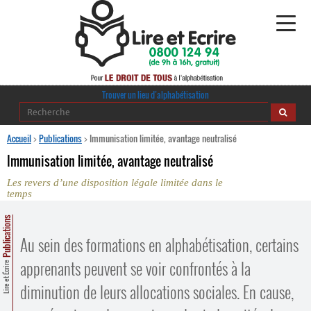
Alphabétisation
Trouver un lieu d’alphabétisation
Agir pour l’alpha
Accueil
>
Publications
>
Immunisation limitée, avantage neutralisé
Immunisation limitée, avantage neutralisé
Publications
Les revers d’une disposition légale limitée dans le
temps
journaldelalpha.be
Publications
Regards croisés
Ressources pédagogiques
Au sein des formations en alphabétisation, certains
apprenants peuvent se voir confrontés à la
Lire et Écrire
Espace presse
diminution de leurs allocations sociales. En cause,