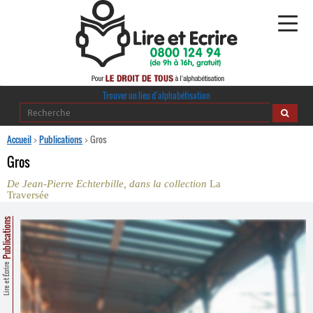
Alphabétisation
Trouver un lieu d’alphabétisation
Agir pour l’alpha
Accueil
>
Publications
>
Gros
Gros
Publications
De Jean-Pierre Echterbille, dans la collection
La
Traversée
journaldelalpha.be
Publications
Regards croisés
Ressources pédagogiques
Lire et Écrire
Espace presse