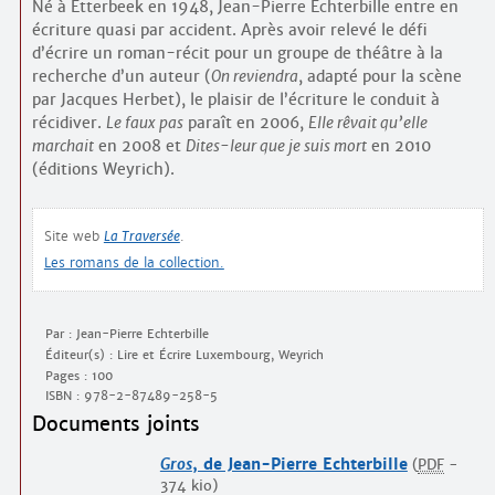
Né à Etterbeek en 1948, Jean-Pierre Echterbille entre en
écriture quasi par accident. Après avoir relevé le défi
d’écrire un roman-récit pour un groupe de théâtre à la
recherche d’un auteur (
On reviendra
, adapté pour la scène
par Jacques Herbet), le plaisir de l’écriture le conduit à
récidiver.
Le faux pas
paraît en 2006,
Elle rêvait qu’elle
marchait
en 2008 et
Dites-leur que je suis mort
en 2010
(éditions Weyrich).
Site web
La Traversée
.
Les romans de la collection.
Par : Jean-Pierre Echterbille
Éditeur(s) : Lire et Écrire Luxembourg, Weyrich
Pages : 100
ISBN :
978-2-87489-258-5
Documents joints
Gros
, de Jean-Pierre Echterbille
(
PDF
-
374 kio
)