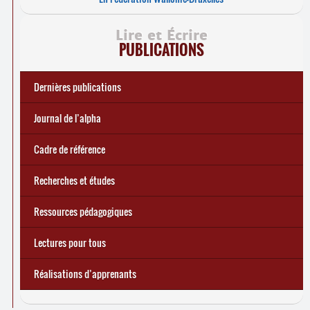
Lire et Écrire
PUBLICATIONS
Dernières publications
e
Réforme des allocations de chômage : premiers bilans
Statistiques 2025 sur les apprenant
... Tous les articles
·
es à Lire et Écrire
🎬 L’alpha populaire : c’est quoi ?
Journal de l’alpha 241 (2
trimestre 2026) : Militer pour
Journal de l’alpha
d’une exclusion annoncée
écrire demain
Cadre de référence
Recherches et études
Ressources pédagogiques
Lectures pour tous
Réalisations d’apprenants