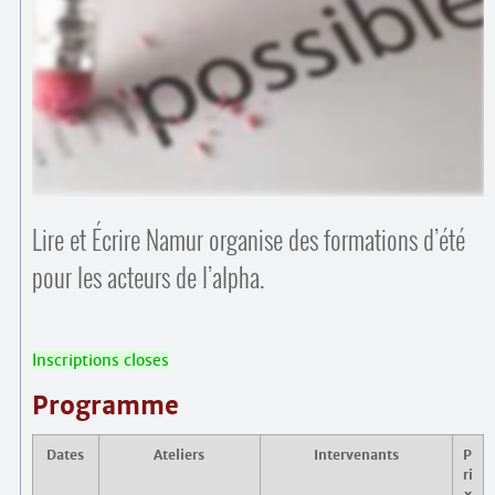
Contacts
·
Comprendre et parler
Trouver un lieu d’alphabétisation
Bienvenue en Belgique
Lire et Écrire Namur organise des formations d’été
pour les acteurs de l’alpha.
Inscriptions closes
Programme
Dates
Ateliers
Intervenants
P
ri
x