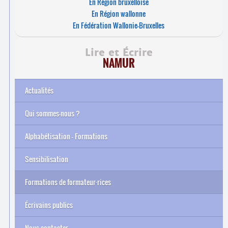
En Région bruxelloise
En Région wallonne
En Fédération Wallonie-Bruxelles
Lire et Écrire
NAMUR
Actualités
Qui sommes-nous ?
Alphabétisation – Formations
Sensibilisation
Formations de formateur
·
rices
Archives
Écrivains publics
Nous contacter