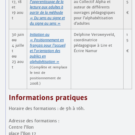
17, 18
l’apprentissage de la
au Collectif Alpha et
5
et
lecture aux adultes à
auteur de différents
19 aou
partir de la méthode
ouvrages pédagogiques
€
t
« Du sens au signe et
pour l’alphabétisation
du signe au sens »
d’adultes
30 juin
Initiation au
Delphine Versweyveld,
1
ou
« Positionnement en
coordinatrice
5
4 juille
français pour l’accueil
pédagogique à Lire et
t
et l’orientation des
Écrire Namur
€
ou
publics en
23 aou
alphabétisation »
t
(Complète et remplace
le test de
positionnement de
2008.)
Informations pratiques
Horaire des formations : de 9h à 16h.
Adresse des formations :
Centre l’Ilon
place l’Ilon 17