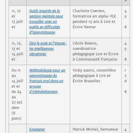
11, 12
Outils inspirés de la
Charlotte Coerten,
4
et
gestion mentale pour
formatrice en alpha-FLE
5
13 juill
travailler avec un
pendant 15 ans à Lire et
et
public en difficultés
Écrire Namur
€
d’apprentissage
11, 12,
Dire le juste et l’injuste :
Cécile Bulens,
4
13 et
les intelligences
coordinatrice
5
14 juill
citoyennes
pédagogique Lire et Écrire
et
à Communauté française
€
Du 11
Méthodologie pour un
Vicky Juanis, conseillère
1
au
apprentissage du
pédagogique à Lire et
2
14 juill
français oral dans un
Écrire Bruxelles
0
et et
groupe
du 24
d’alphabétisation
€
au
27 oct
obre
(8
jours)
Enseigner
Patrick Michel, formateur
4