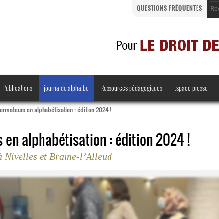
QUESTIONS FRÉQUENTES
Publications
journaldelalpha.be
Ressources pédagogiques
Espace presse
ormateurs en alphabétisation : édition 2024 !
 en alphabétisation : édition 2024 !
à Nivelles et Braine-l’Alleud
Regards croisés
Comprendre et parler
Bienvenue en Belgique
·