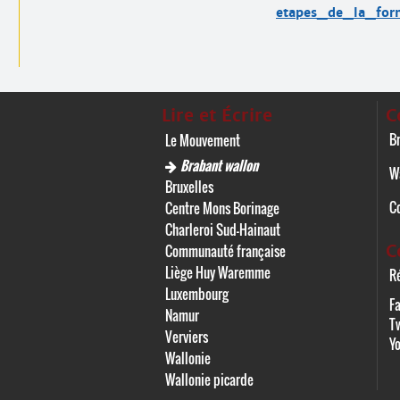
etapes_de_la_for
Lire et Écrire
C
Br
Le Mouvement
Brabant wallon
W
Bruxelles
C
Centre Mons Borinage
Charleroi Sud-Hainaut
C
Communauté française
Liège Huy Waremme
Ré
Luxembourg
F
Namur
Tw
Verviers
Y
Wallonie
Wallonie picarde