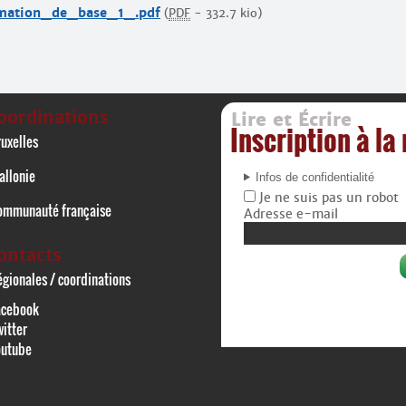
mation_de_base_1_.pdf
(
PDF
-
332.7 kio
)
oordinations
Lire et Écrire
Inscription à la
uxelles
allonie
Infos de confidentialité
Je ne suis pas un robot
ommunauté française
Adresse e-mail
ontacts
gionales / coordinations
acebook
itter
outube