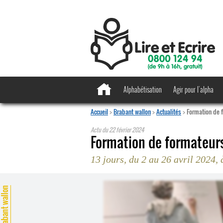
Alphabétisation
Agir pour l’alpha
Accueil
>
Brabant wallon
>
Actualités
>
Formation de f
Actu du
22 février 2024
Formation de formateurs
13 jours, du 2 au 26 avril 2024, 
rabant wallon