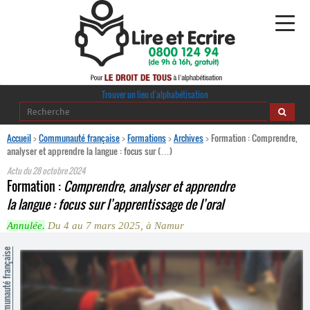
Alphabétisation
Trouver un lieu d’alphabétisation
Agir pour l’alpha
Accueil
>
Communauté française
>
Formations
>
Archives
>
Formation : Comprendre,
analyser et apprendre la langue : focus sur (…)
Publications
Actu du
28 octobre 2024
Formation :
Comprendre, analyser et apprendre
journaldelalpha.be
la langue : focus sur l’apprentissage de l’oral
Annulée.
Du 4 au 7 mars 2025, à Namur
Regards croisés
Ressources pédagogiques
ommunauté française
Espace presse