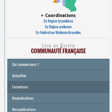
+ Coordinations
En Région bruxelloise
En Région wallonne
En Fédération Wallonie-Bruxelles
Lire et Écrire
COMMUNAUTÉ FRANÇAISE
Qui sommes-nous ?
Actualités
Formations
Archives
Université de printemps 2026
Revendications
Nos publications