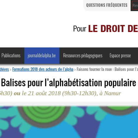
QUESTIONS FRÉQUENTES
Publications
journaldelalpha.be
Ressources pédagogiques
Espace presse
chives
>
Formations 2018 des acteurs de l’alpha
>
Faisons tourner la roue : Balises pour l
: Balises pour l’alphabétisation populaire
16h30)
ou
le 21 août 2018 (9h30-12h30), à Namur
Regards croisés
Comprendre et parler
Bienvenue en Belgique
·