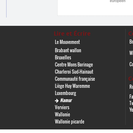
européen
Lire et Écrire
C
Br
Le Mouvement
Brabant wallon
W
Bruxelles
C
Centre Mons Borinage
Charleroi Sud-Hainaut
C
Communauté française
Liège Huy Waremme
Ré
Luxembourg
F
Namur
Tw
Verviers
Y
Wallonie
Wallonie picarde