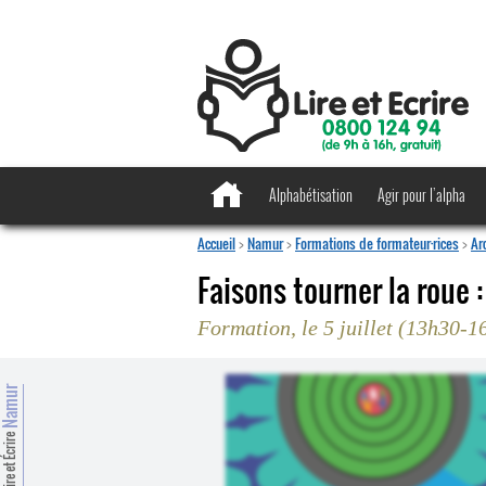
Alphabétisation
Agir pour l’alpha
Accueil
>
Namur
>
Formations de formateur·rices
>
Ar
Faisons tourner la roue 
Formation, le 5 juillet (13h30-
Namur
Lire et Écrire