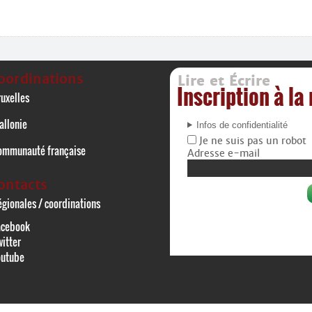
oordinations
Lire et Écrire
Inscription à la
uxelles
allonie
Infos de confidentialité
Je ne suis pas un robot
ommunauté française
Adresse e-mail
ontacts
gionales / coordinations
acebook
itter
outube