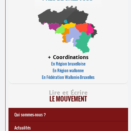
+ Coordinations
En Région bruxelloise
En Région wallonne
En Fédération Wallonie-Bruxelles
Lire et Écrire
LE MOUVEMENT
Qui sommes-nous ?
Notre histoire
Le mouvement Lire et Écrire
Charte de Lire et Écrire
Actions de recherches et études
Actions de formations de formateurs
... Tous les articles
Actualités