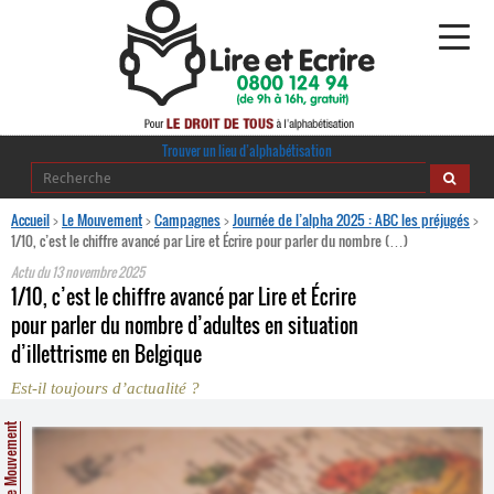
Alphabétisation
Trouver un lieu d’alphabétisation
Agir pour l’alpha
Accueil
>
Le Mouvement
>
Campagnes
>
Journée de l’alpha 2025 : ABC les préjugés
>
1/10, c’est le chiffre avancé par Lire et Écrire pour parler du nombre (…)
Publications
Actu du
13 novembre 2025
1/10, c’est le chiffre avancé par Lire et Écrire
journaldelalpha.be
pour parler du nombre d’adultes en situation
d’illettrisme en Belgique
Regards croisés
Ressources pédagogiques
Est-il toujours d’actualité ?
Le Mouvement
Espace presse