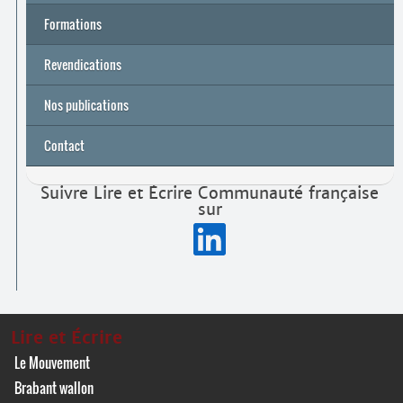
Formations
Archives
Université de printemps 2026
Revendications
Nos publications
Contact
Suivre Lire et Écrire Communauté française
sur
Lire et Écrire
Le Mouvement
Brabant wallon