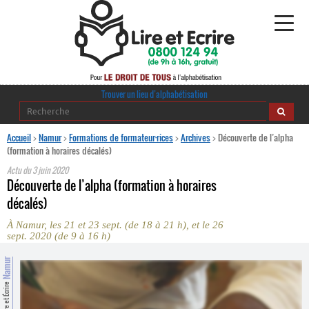
Alphabétisation
Trouver un lieu d’alphabétisation
Agir pour l’alpha
Accueil
>
Namur
>
Formations de formateur·rices
>
Archives
>
Découverte de l’alpha
(formation à horaires décalés)
Publications
Actu du
3 juin 2020
Découverte de l’alpha (formation à horaires
journaldelalpha.be
décalés)
À Namur, les 21 et 23 sept. (de 18 à 21 h), et le 26
Regards croisés
sept. 2020 (de 9 à 16 h)
Ressources pédagogiques
Namur
Espace presse
Lire et Écrire