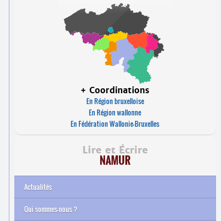
+ Coordinations
En Région bruxelloise
En Région wallonne
En Fédération Wallonie-Bruxelles
Lire et Écrire
NAMUR
Actualités
Qui sommes-nous ?