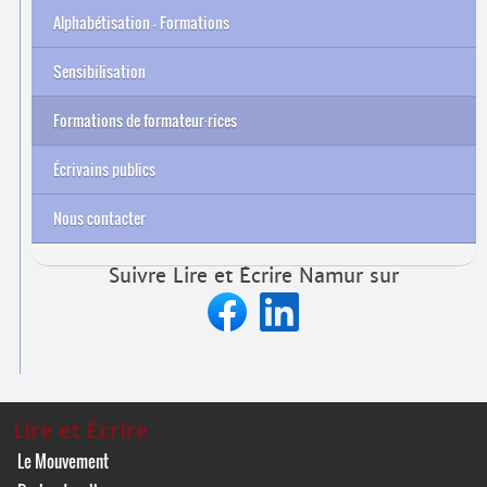
Alphabétisation – Formations
Sensibilisation
Formations de formateur
·
rices
Archives
Écrivains publics
Nous contacter
Suivre Lire et Écrire Namur sur
Lire et Écrire
Le Mouvement