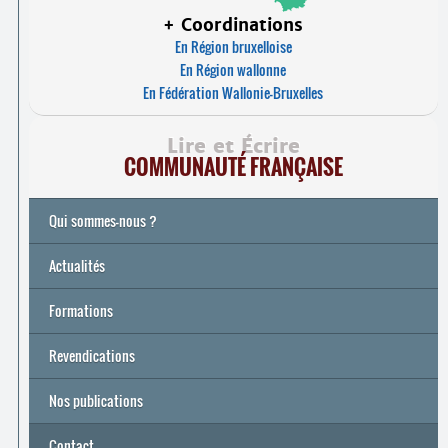
+ Coordinations
En Région bruxelloise
En Région wallonne
En Fédération Wallonie-Bruxelles
Lire et Écrire
COMMUNAUTÉ FRANÇAISE
Qui sommes-nous ?
Actualités
Formations
Archives
Université de printemps 2026
Revendications
Nos publications
Contact