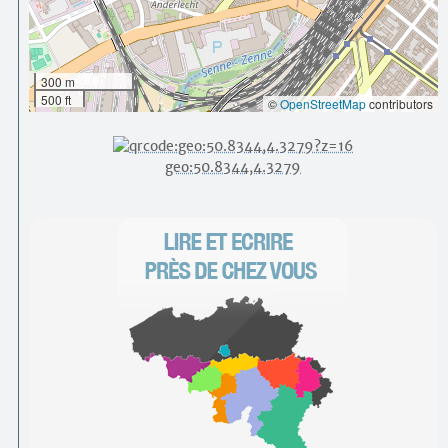
300 m
500 ft
©
OpenStreetMap
contributors
geo:50.8344,4.3279