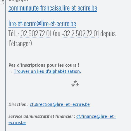
Contacts
communaute-francaise.lire-et-ecrire.be
·
Comprendre et parler
Trouver un lieu d’alphabétisation
lire-et-ecrire@lire-et-ecrire.be
Bienvenue en Belgique
Tél. :
02 502 72 01
(ou
+32 2 502 72 01
depuis
l’étranger)
Pas d’inscriptions pour les cours !
→
Trouver un lieu d’alphabétisation.
Direction :
cf.direction@lire-et-ecrire.be
Service administratif et financier :
cf.finance@lire-et-
ecrire.be