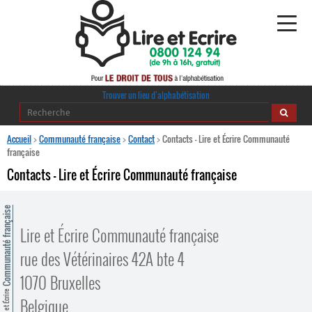
Alphabétisation
Trouver un lieu d’alphabétisation
Agir pour l’alpha
Accueil
>
Communauté française
>
Contact
>
Contacts – Lire et Écrire Communauté
française
Publications
Contacts – Lire et Écrire Communauté française
journaldelalpha.be
ommunauté française
Regards croisés
Lire et Écrire Communauté française
Ressources pédagogiques
rue des Vétérinaires 42A bte 4
Espace presse
1070 Bruxelles
Lire et Écrire
Belgique