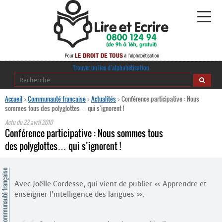
Alphabétisation
Trouver un lieu d’alphabétisation
Agir pour l’alpha
Accueil
>
Communauté française
>
Actualités
>
Conférence participative : Nous
sommes tous des polyglottes… qui s’ignorent !
Publications
Actu du
22 avril 2010
Conférence participative : Nous sommes tous
journaldelalpha.be
des polyglottes… qui s’ignorent !
Regards croisés
Ressources pédagogiques
ommunauté française
Avec Joëlle Cordesse, qui vient de publier « Apprendre et
enseigner l’intelligence des langues ».
Espace presse