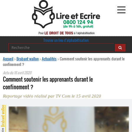
Alphabétisation
Trouver un lieu d’alphabétisation
Agir pour l’alpha
Accueil
>
Brabant wallon
>
Actualités
>
Comment soutenir les apprenants durant le
confinement ?
Publications
Actu du
16 avril 2020
Comment soutenir les apprenants durant le
journaldelalpha.be
confinement ?
Reportage vidéo réalisé par TV Com le 15 avril 2020
Regards croisés
Ressources pédagogiques
Brabant wallon
Espace presse