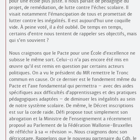
pour une école plus juste. Il nous parlait de pédagogie du
projet, de remédiation, de lutte contre l’échec scolaire. Il
visait notamment l’émancipation de tous et promettait de
lutter contre les inégalités. Il est aujourd’hui une coquille
vide. À peine voté, il a été oublié. De temps en temps,
certains d’entre nous tentent de rappeler ses objectifs, mais
qui s’en souvient ?
Nous craignons que le Pacte pour une École d’excellence ne
subisse le même sort. Celui-ci n’a pas encore été mis en
œuvre qu’il est remis en question par certains acteurs
politiques. On a vu le président du MR remettre le Tronc
commun en cause. Or ce dernier est le fondement même du
Pacte et l’axe fondamental qui permettra – avec des aides
spécifiques aux difficultés d’apprentissages et des pratiques
pédagogiques adaptées – de diminuer les inégalités au sein
de notre système scolaire. De même, le Décret inscriptions
est sur la corde raide. Défi propose tout simplement son
abrogation et la Ministre de l’enseignement a récemment
proposé au Parlement de la Fédération Wallonie-Bruxelles
de réfléchir à sa « révision ». Nous craignons donc son
détricotage. Rappelons que le nouveau partenaire du Cdh, le