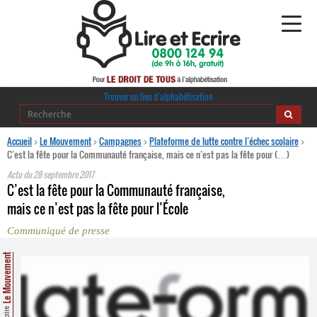
Alphabétisation
Trouver un lieu d’alphabétisation
Agir pour l’alpha
Accueil
>
Le Mouvement
>
Campagnes
>
Plateforme de lutte contre l’échec scolaire
>
C’est la fête pour la Communauté française, mais ce n’est pas la fête pour (…)
Publications
Actu du
28 septembre 2017
C’est la fête pour la Communauté française,
journaldelalpha.be
mais ce n’est pas la fête pour l’École
Communiqué de presse
Regards croisés
Ressources pédagogiques
Le Mouvement
Espace presse