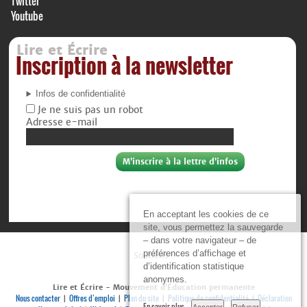
Twitter
Youtube
Lire et Écrire
Inscription à la newsletter
Infos de confidentialité
Je ne suis pas un robot
Adresse e-mail
En acceptant les cookies de ce
site, vous permettez la sauvegarde
– dans votre navigateur – de
préférences d’affichage et
Soutiens :
d’identification statistique
anonymes.
Lire et Écrire - Mouvement d’Éducation permanente
Nous contacter
Offres d’emploi
Plan du site
Politique de confidentialité
Déclaration
|
|
|
|
En savoir plus