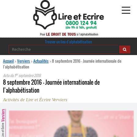
Alphabétisation
Trouver un lieu d’alphabétisation
Agir pour l’alpha
Accueil
>
Verviers
>
Actualités
>
8 septembre 2016 - Journée internationale de
l’alphabétisation
Publications
er
Actu du
1
septembre 2016
8 septembre 2016 - Journée internationale de
journaldelalpha.be
l’alphabétisation
Activités de Lire et Écrire Verviers
Regards croisés
Ressources pédagogiques
Verviers
Espace presse
Lire et Écrire