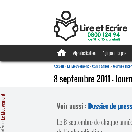
Alphabétisation
Agir pour l’alpha
Accueil
>
Le Mouvement
>
Campagnes
>
Journée inte
8 septembre 2011 – Journ
e Mouvement
Voir aussi :
Dossier de pres
Le 8 septembre de chaque année,
Lire et Écrire
de l’alphabétisation.