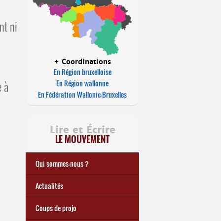
nt ni
+ Coordinations
En Région bruxelloise
En Région wallonne
e à
En Fédération Wallonie-Bruxelles
Lire et Écrire
LE MOUVEMENT
Qui sommes-nous ?
Notre histoire
Le mouvement Lire et Écrire
Charte de Lire et Écrire
Actions de recherches et
Actions de formations de
... Tous les articles
Actualités
études
formateurs
Coups de projo