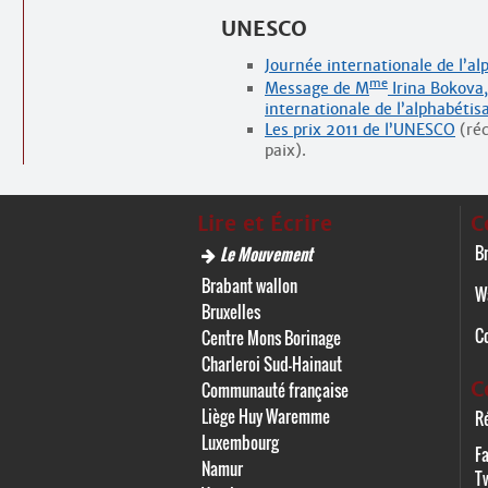
UNESCO
Journée internationale de l’al
me
Message de M
Irina Bokova,
internationale de l’alphabétis
Les prix 2011 de l’UNESCO
(réc
paix).
Lire et Écrire
C
Br
Le Mouvement
Brabant wallon
W
Bruxelles
C
Centre Mons Borinage
Charleroi Sud-Hainaut
C
Communauté française
Liège Huy Waremme
Ré
Luxembourg
F
Namur
Tw