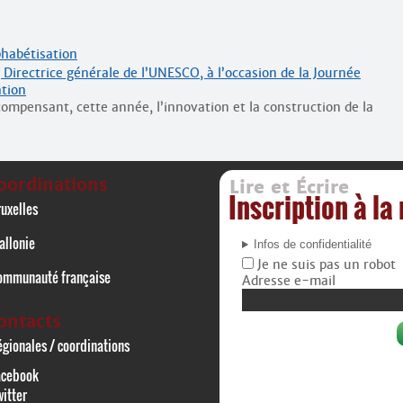
phabétisation
 Directrice générale de l’UNESCO, à l’occasion de la Journée
ation
ompensant, cette année, l’innovation et la construction de la
oordinations
Lire et Écrire
Inscription à la
uxelles
allonie
Infos de confidentialité
Je ne suis pas un robot
ommunauté française
Adresse e-mail
ontacts
gionales / coordinations
acebook
itter