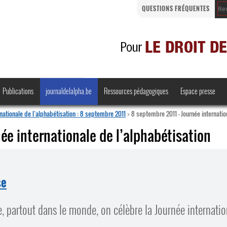
QUESTIONS FRÉQUENTES
Publications
journaldelalpha.be
Ressources pédagogiques
Espace presse
rnationale de l’alphabétisation : 8 septembre 2011
>
8 septembre 2011 – Journée internatio
ée internationale de l’alphabétisation
Regards croisés
Comprendre et parler
se
Bienvenue en Belgique
 partout dans le monde, on célèbre la Journée internatio
·