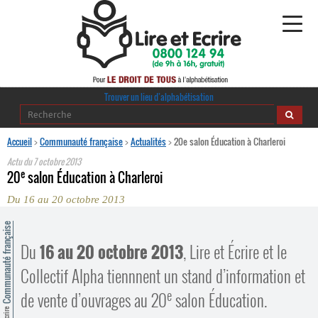
Alphabétisation
Trouver un lieu d’alphabétisation
Agir pour l’alpha
Accueil
>
Communauté française
>
Actualités
>
20e salon Éducation à Charleroi
Actu du
7 octobre 2013
Publications
e
20
salon Éducation à Charleroi
Du 16 au 20 octobre 2013
journaldelalpha.be
ommunauté française
Regards croisés
Ressources pédagogiques
Du
16 au 20 octobre 2013
, Lire et Écrire et le
Collectif Alpha tiennnent un stand d’information et
Espace presse
e
de vente d’ouvrages au 20
salon Éducation.