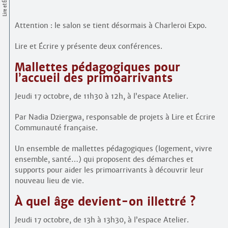
Lire et Écrire
Contacts
·
Comprendre et parler
Attention : le salon se tient désormais à Charleroi Expo.
Trouver un lieu d’alphabétisation
Bienvenue en Belgique
Lire et Écrire y présente deux conférences.
Mallettes pédagogiques pour
l’accueil des primo­arrivants
Jeudi 17 octobre, de 11h30 à 12h, à l’espace Atelier.
Par Nadia Dziergwa, responsable de projets à Lire et Écrire
Communauté française.
Un ensemble de mallettes pédagogiques (logement, vivre
ensemble, santé…) qui proposent des démarches et
supports pour aider les primo­arrivants à découvrir leur
nouveau lieu de vie.
À quel âge devient-on illettré ?
Jeudi 17 octobre, de 13h à 13h30, à l’espace Atelier.