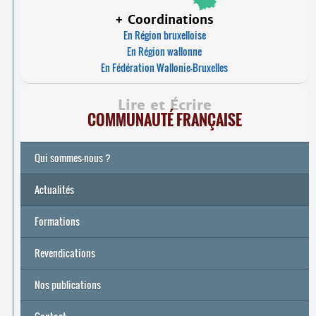
+ Coordinations
En Région bruxelloise
En Région wallonne
En Fédération Wallonie-Bruxelles
Lire et Écrire
COMMUNAUTÉ FRANÇAISE
Qui sommes-nous ?
Actualités
Formations
Archives
Université de printemps 2026
Revendications
Nos publications