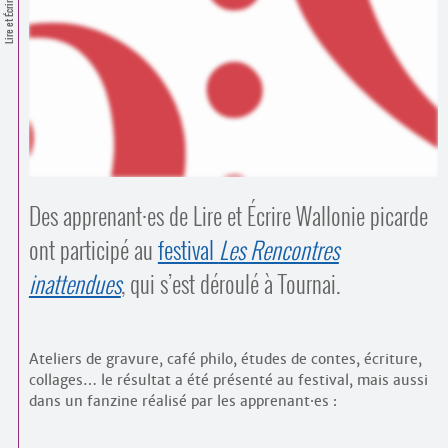
Contacts
Lire et Écrire
·
Comprendre et parler
Trouver un lieu d’alphabétisation
Bienvenue en Belgique
Des apprenant
·
es de Lire et Écrire Wallonie picarde
ont participé au
festival
Les Rencontres
inattendues
, qui s’est déroulé à Tournai.
Ateliers de gravure, café philo, études de contes, écriture,
collages… le résultat a été présenté au festival, mais aussi
dans un fanzine réalisé par les apprenant
·
es :