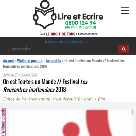
Alphabétisation
Trouver un lieu d’alphabétisation
Agir pour l’alpha
Accueil
>
Wallonie picarde
>
Actualités
>
On est Tou·te·s un Monde // Festival Les
Rencontres inattendues 2018
Publications
Actu du
29 octobre 2018
On est Tou
·
te
·
s un Monde // Festival
Les
journaldelalpha.be
Rencontres inattendues
2018
Échos de l’évènement qui s’est déroulé fin août + film
Regards croisés
Ressources pédagogiques
Wallonie picarde
Espace presse