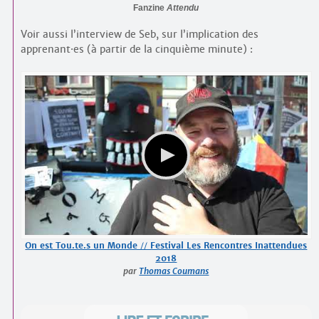
Fanzine
Attendu
Voir aussi l’interview de Seb, sur l’implication des
apprenant
·
es (à partir de la cinquième minute) :
On est Tou.te.s un Monde // Festival Les Rencontres Inattendues
2018
par
Thomas Coumans