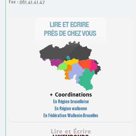
Contacts
Fax :
061 41 41 47
·
Comprendre et parler
Trouver un lieu d’alphabétisation
Bienvenue en Belgique
+ Coordinations
En Région bruxelloise
En Région wallonne
En Fédération Wallonie-Bruxelles
Lire et Écrire