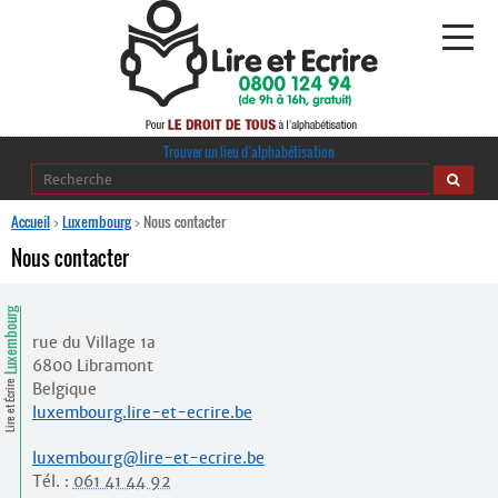
Alphabétisation
Trouver un lieu d’alphabétisation
Agir pour l’alpha
Accueil
>
Luxembourg
>
Nous contacter
Nous contacter
Publications
Luxembourg
journaldelalpha.be
rue du Village 1a
6800 Libramont
Regards croisés
Ressources pédagogiques
Lire et Écrire
Belgique
luxembourg.lire-et-ecrire.be
Espace presse
luxembourg@lire-et-ecrire.be
Tél. :
061 41 44 92