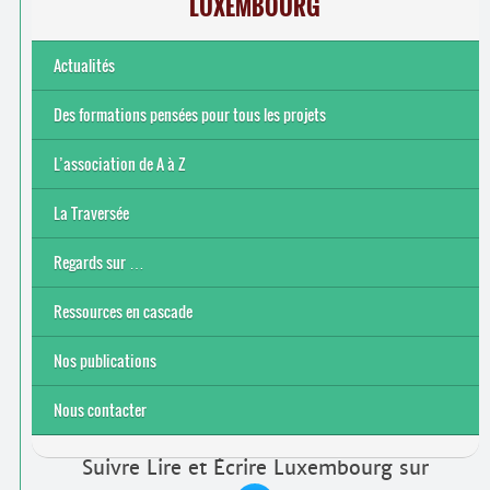
LUXEMBOURG
Actualités
Des formations pensées pour tous les projets
L’association de A à Z
Le bénévolat
Nos actions
Nos objectifs et finalité
Notre contexte socio-économique
Notre structure
La Traversée
Regards sur …
Ressources en cascade
Nos publications
Nous contacter
Suivre Lire et Écrire Luxembourg sur